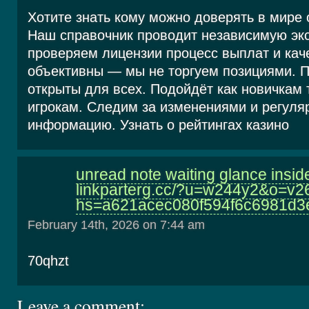
Хотите знать кому можно доверять в мире
Наш справочник проводит независимую экс
проверяем лицензии процесс выплат и каче
объективны — мы не торгуем позициями. 
открыты для всех. Подойдёт как новичкам 
игрокам. Следим за изменениями и регуля
информацию. Узнать о рейтингах казино
unread note waiting glance insid
linkparterg.cc/?u=w244y2&o=v
hs=a621acec080f594f6c6981d
February 14th, 2026 on 7:44 am
70qhzt
Leave a comment: