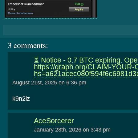
3 comments:
⏳ Notice - 0.7 BTC expiring. Op
https://graph.org/CLAIM-YOUR
hs=a621acec080f594f6c6981d
August 21st, 2025 on 6:36 pm
k9n2lz
AceSorcerer
January 28th, 2026 on 3:43 pm